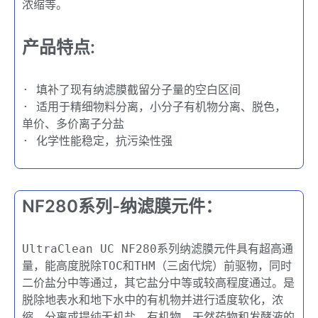
浓缩等。
产品特点:
· 填补了现有纳滤膜截留分子量的空白区间
· 适用于精细物料分离，小分子有机物分离、脱色，
单价、多价离子分盐
· 化学性能稳定，抗污染性强
NF280系列-纳滤膜元件：
UltraClean UC NF280系列纳滤膜元件具有超高通
量，能高度脱除TOC和THM（三卤代烷）前驱物，同时
二价盐分中等通过，其它盐分中等或较高程度通过。是
脱除地表水和地下水中的有机物并进行适度软化，浓
缩、分离或提纯无机盐、有机物、天然药物和发酵液的