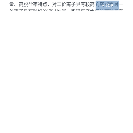
量、高脱盐率特点，对二价离子具有较高的截留而对一
TOP
价离子具有较好的通过性能，实现高产水量的同时具有
中等的去除性能，可有效截留分子量300~500D以上的
有机物，具有优异的脱色性能。该元件采用新的元件制
造技术，可过滤死角和旁路。适用于中水回用、市政用
水等。有4“和8”两种不同规格。
产品特点:
· 具有高通量和高脱除率特点
· 具有优异的脱色性能
· 实现高产水量的同时具有中等的去除性能
点击了解产品