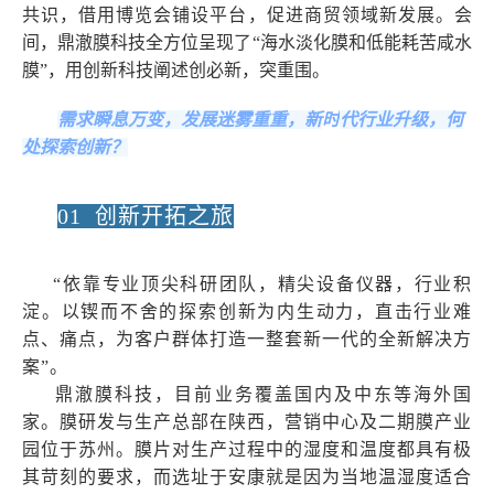
共识，借用博览会铺设平台，促进商贸领域新发展。会
间，鼎澈膜科技全方位呈现了
“海水淡化膜和低能耗苦咸水
膜”，用创新科技阐述创必新，突重围。
需求瞬息万变，发展迷雾重重，新
时
代行业升级，何
处探索创新？
01 创新开拓之旅
“依靠专业顶尖科研团队，精尖设备仪器，行业积
淀。以锲而不舍的探索创新为内生动力，直击行业难
点、痛点，为客户群体打造一整套新一代的全新解决方
案”。
鼎澈膜科技，目前业务覆盖国内及中东等海外国
家。膜研发与生产总部在陕西，营销中心及二期膜产业
园位于苏州。膜片对生产过程中的湿度和温度都具有极
其苛刻的要求，而选址于安康就是因为当地温湿度适合